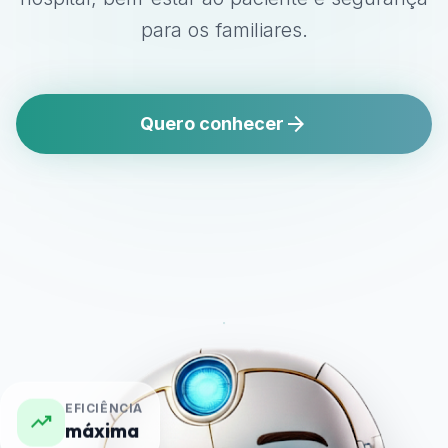
para os familiares.
arrow_forward
Quero conhecer
EFICIÊNCIA
trending_up
máxima