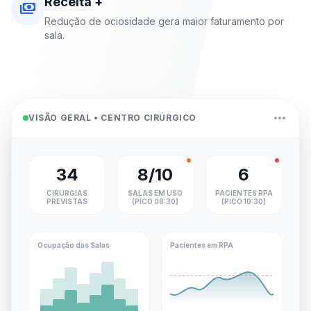
Receita +
payments
Redução de ociosidade gera maior faturamento por
sala.
more_horiz
VISÃO GERAL • CENTRO CIRÚRGICO
34
8/10
6
CIRURGIAS
SALAS EM USO
PACIENTES RPA
PREVISTAS
(PICO 08:30)
(PICO 10:30)
Ocupação das Salas
Pacientes em RPA