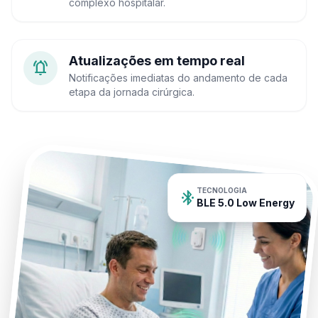
complexo hospitalar.
Atualizações em tempo real
notifications_active
Notificações imediatas do andamento de cada
etapa da jornada cirúrgica.
TECNOLOGIA
bluetooth_connected
BLE 5.0 Low Energy